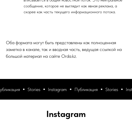
вписывается в общий новостной поток. Это нейтральное
сообщение, которое не выглядит как явная реклама, а
скорее как часть текущего информационного потока.
Оба формата могут быть представлены как полноценная
заметка в канале, так и вводная часть, ведущая ссылкой на
большой материал на сайте Orda.kz.
икация
Stories
Instagram
Публикация
Stories
Instag
Instagram