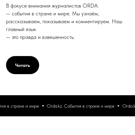
В фокусе внимания журналистов ORDA.
— события в стране и мире. Мы узнаём,
рассказываем, показываем и комментируем. Наш
главный язык
— это правда и взвешенность.
Читать
 в стране и мире
Orda.kz. События в стране и мире
Orda.kz. 