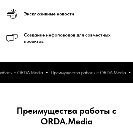
Эксклюзивные новости
Создание инфоповодов для совместных
проектов
оты с ORDA.Media
Преимущества работы с ORDA.Media
Пр
Преимущества работы с
ORDA.Media