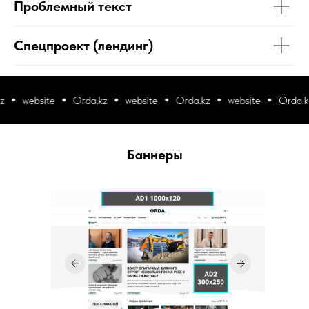
Проблемный текст
Спецпроект (лендинг)
website
Orda.kz
website
Orda.kz
website
Orda.kz
Баннеры